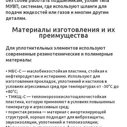
без сбоев работать подшипникам, узлам типа
МУВП, системам, где используют шланги для
подачи жидкостей или газов и многим другим
деталям.
Материалы изготовления и их
преимущества
Для уплотнительных элементов используют
современные резинотехнические и полимерные
материалы:
МБС-С — маслобензостойкая пластина, стойкая к
нефтепродуктам и истиранию. Используют для
изготовления прокладок, уплотнений и настилов в
условиях агрессивных сред при температурах от -30°C до
+80°C;
ТМКЩ-С — тепломорозокислотощелочестойкая
пластина, которую применяют в условиях повышенных
температур и агрессивных сред;
пористая резина — материал с амортизирующей
структурой, хорошо подходит для виброзащиты,
звукоизоляции, уплотнений и теплоизоляции;