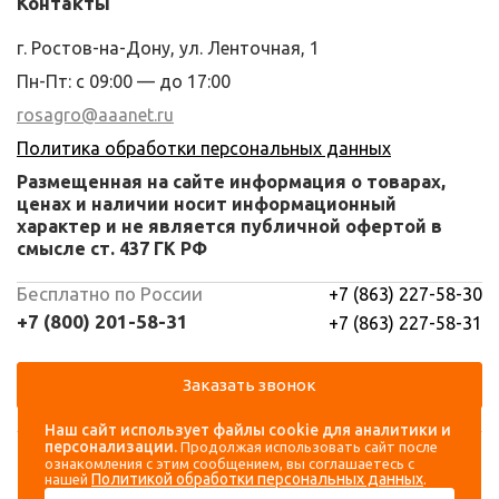
Контакты
г. Ростов-на-Дону, ул. Ленточная, 1
Пн-Пт: с 09:00 — до 17:00
rosagro@aaanet.ru
Политика обработки персональных данных
Размещенная на сайте информация о товарах,
ценах и наличии носит информационный
характер и не является публичной офертой в
смысле ст. 437 ГК РФ
Бесплатно по России
+7 (863) 227-58-30
+7 (800) 201-58-31
+7 (863) 227-58-31
Заказать звонок
Наш сайт использует файлы cookie для аналитики и
Навигация
Аккаунт
персонализации.
Продолжая использовать сайт после
ознакомления с этим сообщением, вы соглашаетесь с
Политикой обработки персональных данных
нашей
.
Каталог
Вход