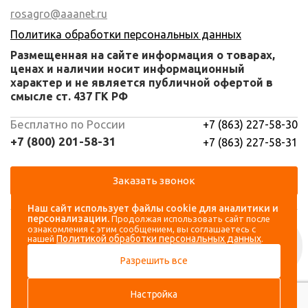
rosagro@aaanet.ru
Политика обработки персональных данных
Размещенная на сайте информация о товарах,
ценах и наличии носит информационный
характер и не является публичной офертой в
смысле ст. 437 ГК РФ
Бесплатно по России
+7 (863) 227-58-30
+7 (800) 201-58-31
+7 (863) 227-58-31
Заказать звонок
Наш сайт использует файлы cookie для аналитики и
Навигация
Аккаунт
персонализации.
Продолжая использовать сайт после
ознакомления с этим сообщением, вы соглашаетесь с
Политикой обработки персональных данных
нашей
.
Каталог
Вход
Разрешить все
О компании
Регистрация
Контакты
Настройка
Доставка и оплата