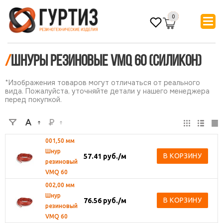
0
/
Шнуры резиновые VMQ 60 (силикон)
*Изображения товаров могут отличаться от реального
вида. Пожалуйста, уточняйте детали у нашего менеджера
перед покупкой.
001,50 мм
Шнур
В КОРЗИНУ
57.41
руб.
/м
резиновый
VMQ 60
002,00 мм
Шнур
В КОРЗИНУ
76.56
руб.
/м
резиновый
VMQ 60