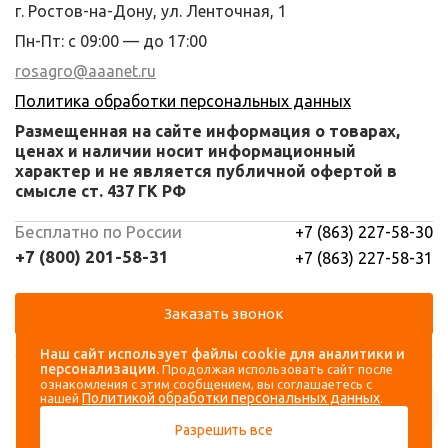
г. Ростов-на-Дону, ул. Ленточная, 1
Пн-Пт: с 09:00 — до 17:00
rosagro@aaanet.ru
Политика обработки персональных данных
Размещенная на сайте информация о товарах,
ценах и наличии носит информационный
характер и не является публичной офертой в
смысле ст. 437 ГК РФ
Бесплатно по России
+7 (863) 227-58-30
+7 (800) 201-58-31
+7 (863) 227-58-31
Заказать звонок
Наш сайт использует файлы cookie для аналитики и
Навигация
Аккаунт
персонализации.
Продолжая использовать сайт после
ознакомления с этим сообщением, вы соглашаетесь с
Политикой обработки персональных данных
нашей
.
Каталог
Вход
Разрешить все
О компании
Регистрация