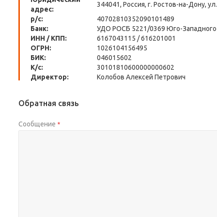
344041, Россия, г. Ростов-на-Дону, ул
адрес:
р/с:
40702810352090101489
Банк:
УДО РОСБ 5221/0369 Юго-Западного 
ИНН / КПП:
6167043115 / 616201001
ОГРН:
1026104156495
БИК:
046015602
К/с:
30101810600000000602
Директор:
Колобов Алексей Петрович
Обратная связь
Сообщение
*