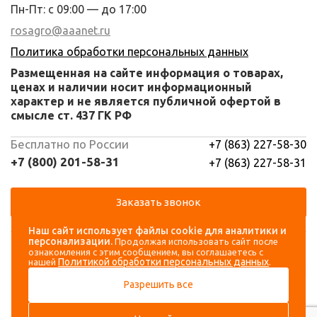
Пн-Пт: с 09:00 — до 17:00
rosagro@aaanet.ru
Политика обработки персональных данных
Размещенная на сайте информация о товарах,
ценах и наличии носит информационный
характер и не является публичной офертой в
смысле ст. 437 ГК РФ
Бесплатно по России
+7 (863) 227-58-30
+7 (800) 201-58-31
+7 (863) 227-58-31
Заказать звонок
Наш сайт использует файлы cookie для аналитики и
Навигация
Аккаунт
персонализации.
Продолжая использовать сайт после
ознакомления с этим сообщением, вы соглашаетесь с
Политикой обработки персональных данных
нашей
.
Каталог
Вход
Разрешить все
О компании
Регистрация
Контакты