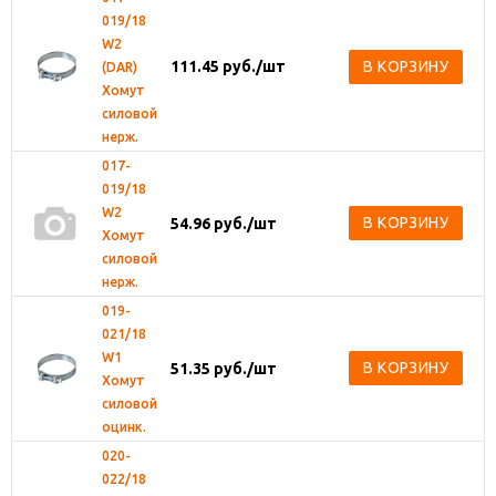
019/18
W2
111.45
руб.
/шт
В КОРЗИНУ
(DAR)
Хомут
силовой
нерж.
017-
019/18
W2
В КОРЗИНУ
54.96
руб.
/шт
Хомут
силовой
нерж.
019-
021/18
W1
В КОРЗИНУ
51.35
руб.
/шт
Хомут
силовой
оцинк.
020-
022/18