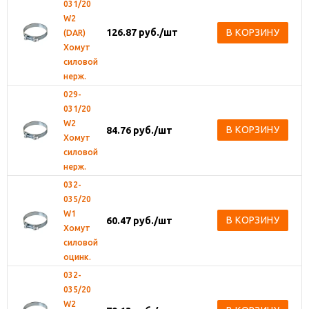
031/20
W2
126.87
руб.
/шт
В КОРЗИНУ
(DAR)
Хомут
силовой
нерж.
029-
031/20
W2
В КОРЗИНУ
84.76
руб.
/шт
Хомут
силовой
нерж.
032-
035/20
W1
В КОРЗИНУ
60.47
руб.
/шт
Хомут
силовой
оцинк.
032-
035/20
W2