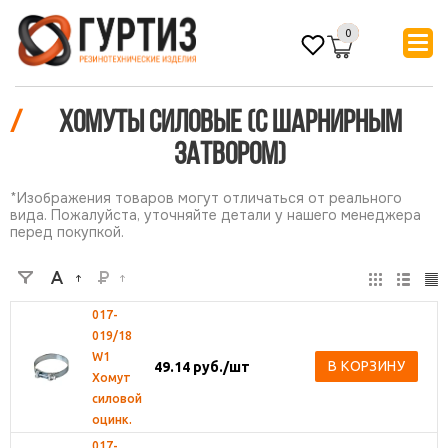
0
/
Хомуты силовые (с шарнирным
затвором)
*Изображения товаров могут отличаться от реального
вида. Пожалуйста, уточняйте детали у нашего менеджера
перед покупкой.
017-
019/18
W1
В КОРЗИНУ
49.14
руб.
/шт
Хомут
силовой
оцинк.
017-