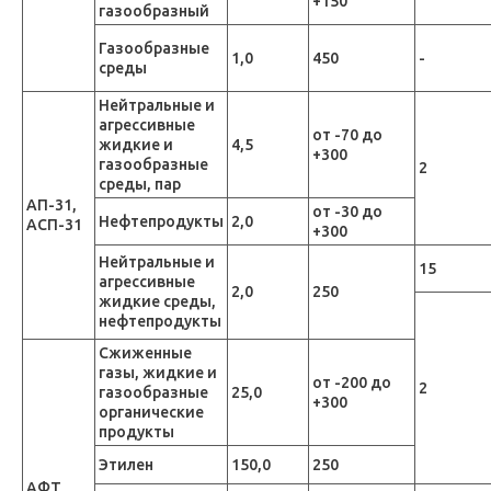
+150
газообразный
Газообразные
1,0
450
-
среды
Нейтральные и
агрессивные
от -70 до
жидкие и
4,5
+300
газообразные
2
среды, пар
АП-31,
от -30 до
Нефтепродукты
2,0
АСП-31
+300
Нейтральные и
15
агрессивные
2,0
250
жидкие среды,
нефтепродукты
Сжиженные
газы, жидкие и
от -200 до
2
газообразные
25,0
+300
органические
продукты
Этилен
150,0
250
АФТ