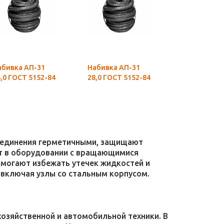
ивка АП-31
Набивка АП-31
Набивка АП-31
24,0 ГОСТ 5152-84
28,0 ГОСТ 5152-84
32,0 ГОСТ
соединения герметичными, защищают
уют в оборудовании с вращающимися
омогают избежать утечек жидкостей и
 включая узлы со стальным корпусом.
зяйственной и автомобильной техники. В