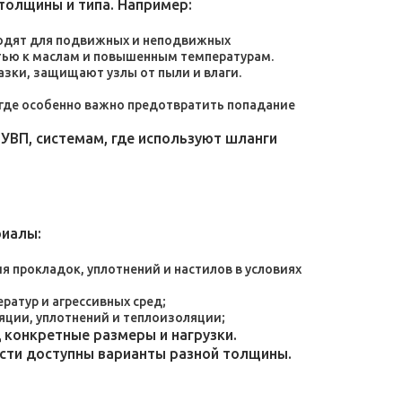
толщины и типа. Например:
дходят для подвижных и неподвижных
тью к маслам и повышенным температурам.
зки, защищают узлы от пыли и влаги.
, где особенно важно предотвратить попадание
УВП, системам, где используют шланги
риалы:
 прокладок, уплотнений и настилов в условиях
атур и агрессивных сред;
яции, уплотнений и теплоизоляции;
конкретные размеры и нагрузки.
ости доступны варианты разной толщины.