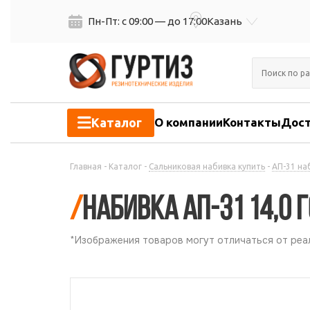
Пн-Пт: с 09:00 — до 17:00
Казань
Каталог
О компании
Контакты
Дост
Главная
-
Каталог
-
Сальниковая набивка купить
-
АП-31 на
/
Набивка АП-31 14,0 
*Изображения товаров могут отличаться от реал