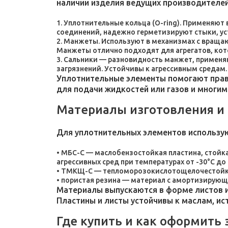
наличии изделия ведущих производителей
Уплотнительные кольца (O-ring). Применяют
соединений, надежно герметизируют стыки, у
Манжеты. Используют в механизмах с враща
Манжеты отлично подходят для агрегатов, ко
Сальники — разновидность манжет, применяют
загрязнений. Устойчивы к агрессивным средам.
Уплотнительные элементы помогают прави
для подачи жидкостей или газов и многим
Материалы изготовления и
Для уплотнительных элементов использу
МБС-С — маслобензостойкая пластина, стойка
агрессивных сред при температурах от -30°C до 
ТМКЩ-С — тепломорозокислотощелочестойкая 
пористая резина — материал с амортизирующ
Материалы выпускаются в форме листов и
Пластины и листы устойчивы к маслам, и
Где купить и как оформить 