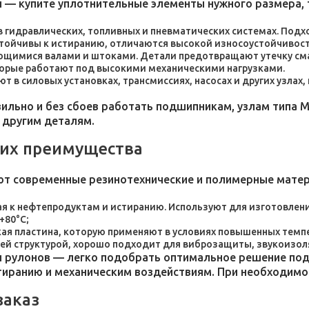
 — купите уплотнительные элементы нужного размера, 
 в гидравлических, топливных и пневматических системах. По
стойчивы к истиранию, отличаются высокой износоустойчивос
ющимися валами и штоками. Детали предотвращают утечку сма
торые работают под высокими механическими нагрузками.
 в силовых установках, трансмиссиях, насосах и других узлах
льно и без сбоев работать подшипникам, узлам типа М
 другим деталям.
 их преимущества
ют современные резинотехнические и полимерные мате
я к нефтепродуктам и истиранию. Используют для изготовления
+80°C;
пластина, которую применяют в условиях повышенных темпер
ей структурой, хорошо подходит для виброзащиты, звукоизол
 рулонов — легко подобрать оптимальное решение под 
стиранию и механическим воздействиям. При необходим
заказ