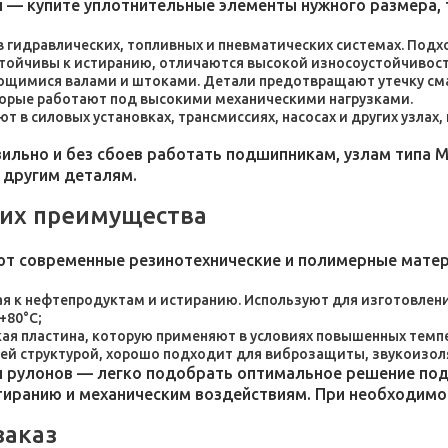
 — купите уплотнительные элементы нужного размера, 
 в гидравлических, топливных и пневматических системах. По
стойчивы к истиранию, отличаются высокой износоустойчивос
ющимися валами и штоками. Детали предотвращают утечку сма
торые работают под высокими механическими нагрузками.
 в силовых установках, трансмиссиях, насосах и других узлах
льно и без сбоев работать подшипникам, узлам типа М
 другим деталям.
 их преимущества
ют современные резинотехнические и полимерные мате
я к нефтепродуктам и истиранию. Используют для изготовления
+80°C;
пластина, которую применяют в условиях повышенных темпер
ей структурой, хорошо подходит для виброзащиты, звукоизол
 рулонов — легко подобрать оптимальное решение под 
стиранию и механическим воздействиям. При необходим
заказ