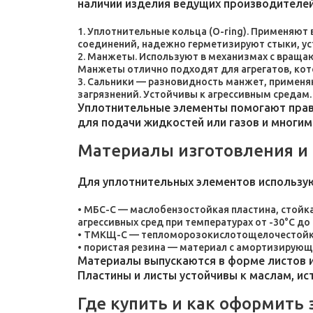
наличии изделия ведущих производителей
Уплотнительные кольца (O-ring). Применяют
соединений, надежно герметизируют стыки, у
Манжеты. Используют в механизмах с враща
Манжеты отлично подходят для агрегатов, ко
Сальники — разновидность манжет, применяют
загрязнений. Устойчивы к агрессивным средам.
Уплотнительные элементы помогают прави
для подачи жидкостей или газов и многим
Материалы изготовления и
Для уплотнительных элементов использу
МБС-С — маслобензостойкая пластина, стойка
агрессивных сред при температурах от -30°C до 
ТМКЩ-С — тепломорозокислотощелочестойкая 
пористая резина — материал с амортизирующ
Материалы выпускаются в форме листов и
Пластины и листы устойчивы к маслам, и
Где купить и как оформить 