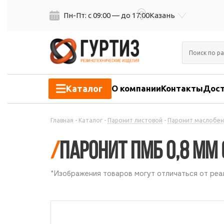
Пн-Пт: с 09:00 — до 17:00
Казань
Каталог
О компании
Контакты
Дост
Главная
-
Каталог
-
Паронит листовой
-
Паронит маслобен
/
Паронит ПМБ 0,8 мм (
*Изображения товаров могут отличаться от реал