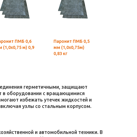
аронит ПМБ 0,6
Паронит ПМБ 0,5
Паронит ПМ
 (1,0х0,75 м) 0,9
мм (1,0х0,75м)
мм (1,0х0,75
0,83 кг
кг
соединения герметичными, защищают
уют в оборудовании с вращающимися
омогают избежать утечек жидкостей и
 включая узлы со стальным корпусом.
зяйственной и автомобильной техники. В