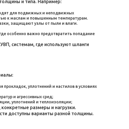
толщины и типа. Например:
дходят для подвижных и неподвижных
тью к маслам и повышенным температурам.
зки, защищают узлы от пыли и влаги.
, где особенно важно предотвратить попадание
УВП, системам, где используют шланги
риалы:
 прокладок, уплотнений и настилов в условиях
атур и агрессивных сред;
яции, уплотнений и теплоизоляции;
конкретные размеры и нагрузки.
ости доступны варианты разной толщины.