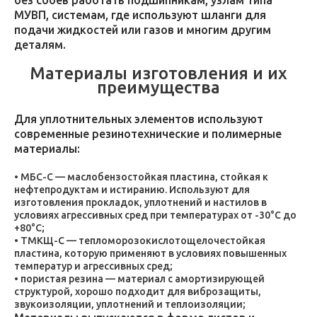
без сбоев работать подшипникам, узлам типа
МУВП, системам, где используют шланги для
подачи жидкостей или газов и многим другим
деталям.
Материалы изготовления и их
преимущества
Для уплотнительных элементов используют
современные резинотехнические и полимерные
материалы:
МБС-С — маслобензостойкая пластина, стойкая к
нефтепродуктам и истиранию. Используют для
изготовления прокладок, уплотнений и настилов в
условиях агрессивных сред при температурах от -30°C до
+80°C;
ТМКЩ-С — тепломорозокислотощелочестойкая
пластина, которую применяют в условиях повышенных
температур и агрессивных сред;
пористая резина — материал с амортизирующей
структурой, хорошо подходит для виброзащиты,
звукоизоляции, уплотнений и теплоизоляции;