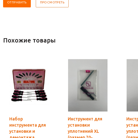
Похожие товары
Набор
Инструмент для
Инст
инструмента для
установки
уста
установки и
уплотнений XL
упло
демонтажа
(размер 70-
(раз