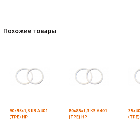
Похожие товары
90х95х1,3 КЗ А401
80х85х1,3 КЗ А401
35х40
(ТРЕ) НР
(ТРЕ) НР
(ТРЕ)