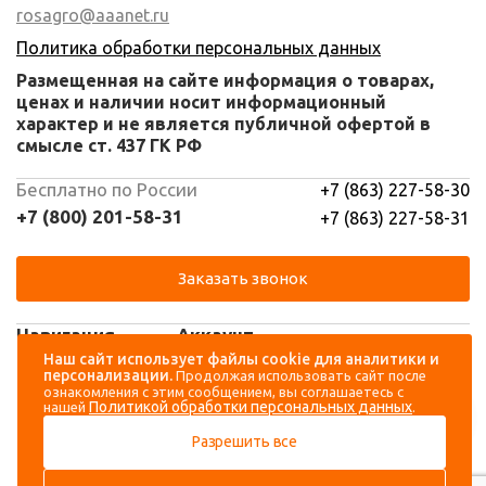
rosagro@aaanet.ru
Политика обработки персональных данных
Размещенная на сайте информация о товарах,
ценах и наличии носит информационный
характер и не является публичной офертой в
смысле ст. 437 ГК РФ
Бесплатно по России
+7 (863) 227-58-30
+7 (800) 201-58-31
+7 (863) 227-58-31
Заказать звонок
Навигация
Аккаунт
Наш сайт использует файлы cookie для аналитики и
персонализации.
Продолжая использовать сайт после
Каталог
Вход
ознакомления с этим сообщением, вы соглашаетесь с
Политикой обработки персональных данных
нашей
.
О компании
Регистрация
Разрешить все
Контакты
Доставка и оплата