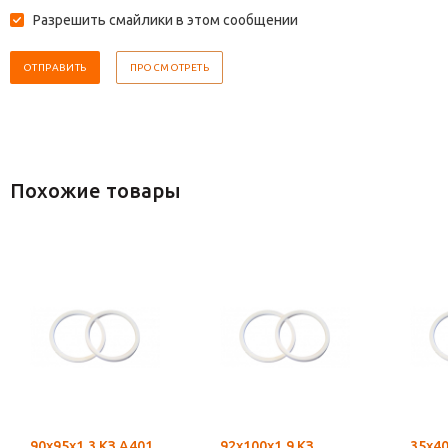
Разрешить смайлики в этом сообщении
Похожие товары
90х95х1,3 КЗ А401
92х100х1,9 КЗ
35х40