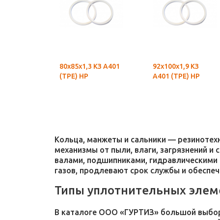
80х85х1,3 КЗ А401
92х100х1,9 КЗ
(ТРЕ) НР
А401 (ТРЕ) НР
Кольца, манжеты и сальники — резиноте
механизмы от пыли, влаги, загрязнений и
валами, подшипниками, гидравлическими 
газов, продлевают срок службы и обеспе
Типы уплотнительных элем
В каталоге ООО «ГУРТИЗ» большой выбор