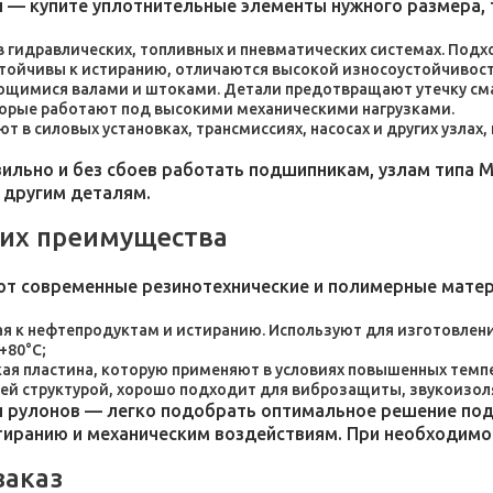
 — купите уплотнительные элементы нужного размера, 
 в гидравлических, топливных и пневматических системах. По
стойчивы к истиранию, отличаются высокой износоустойчивос
ющимися валами и штоками. Детали предотвращают утечку сма
торые работают под высокими механическими нагрузками.
 в силовых установках, трансмиссиях, насосах и других узлах
льно и без сбоев работать подшипникам, узлам типа М
 другим деталям.
 их преимущества
ют современные резинотехнические и полимерные мате
я к нефтепродуктам и истиранию. Используют для изготовления
+80°C;
пластина, которую применяют в условиях повышенных темпер
ей структурой, хорошо подходит для виброзащиты, звукоизол
 рулонов — легко подобрать оптимальное решение под 
стиранию и механическим воздействиям. При необходим
заказ