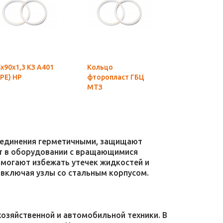
х90х1,3 КЗ А401
Кольцо
90х95х1,3 К
РЕ) НР
фторопласт ГБЦ
(ТРЕ) НР
МТЗ
соединения герметичными, защищают
уют в оборудовании с вращающимися
омогают избежать утечек жидкостей и
 включая узлы со стальным корпусом.
зяйственной и автомобильной техники. В