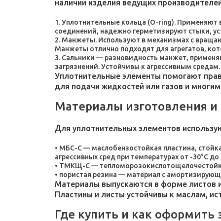
наличии изделия ведущих производителей
Уплотнительные кольца (O-ring). Применяют
соединений, надежно герметизируют стыки, у
Манжеты. Используют в механизмах с враща
Манжеты отлично подходят для агрегатов, ко
Сальники — разновидность манжет, применяют
загрязнений. Устойчивы к агрессивным средам.
Уплотнительные элементы помогают прави
для подачи жидкостей или газов и многим
Материалы изготовления и
Для уплотнительных элементов использу
МБС-С — маслобензостойкая пластина, стойка
агрессивных сред при температурах от -30°C до 
ТМКЩ-С — тепломорозокислотощелочестойкая 
пористая резина — материал с амортизирующ
Материалы выпускаются в форме листов и
Пластины и листы устойчивы к маслам, и
Где купить и как оформить 