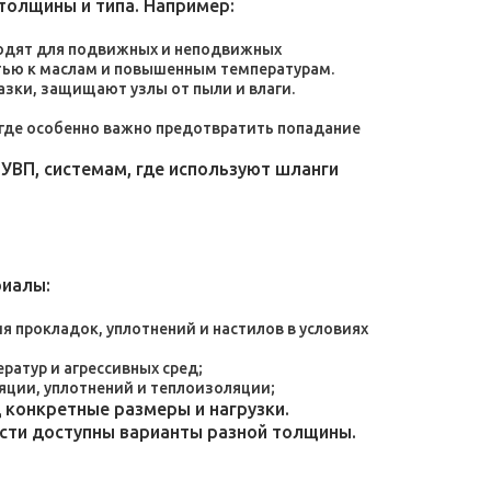
толщины и типа. Например:
дходят для подвижных и неподвижных
тью к маслам и повышенным температурам.
зки, защищают узлы от пыли и влаги.
, где особенно важно предотвратить попадание
УВП, системам, где используют шланги
риалы:
 прокладок, уплотнений и настилов в условиях
атур и агрессивных сред;
яции, уплотнений и теплоизоляции;
конкретные размеры и нагрузки.
ости доступны варианты разной толщины.