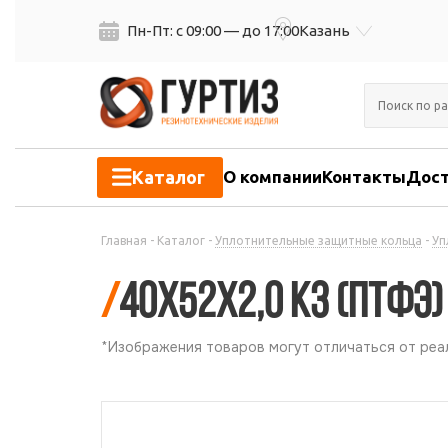
Пн-Пт: с 09:00 — до 17:00
Казань
Каталог
О компании
Контакты
Дост
Главная
-
Каталог
-
Уплотнительные защитные кольца
-
Уп
/
40х52х2,0 КЗ (ПТФЭ)
*Изображения товаров могут отличаться от реал