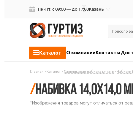
Пн-Пт: с 09:00 — до 17:00
Казань
Каталог
О компании
Контакты
Дост
Главная
-
Каталог
-
Сальниковая набивка купить
-
Набивки 
/
Набивка 14,0х14,0 M
*Изображения товаров могут отличаться от реал