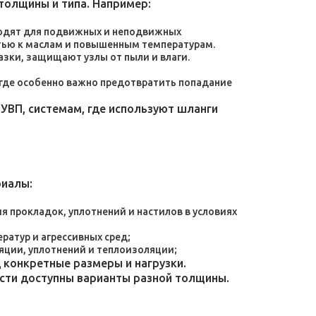
толщины и типа. Например:
дходят для подвижных и неподвижных
тью к маслам и повышенным температурам.
зки, защищают узлы от пыли и влаги.
, где особенно важно предотвратить попадание
УВП, системам, где используют шланги
риалы:
 прокладок, уплотнений и настилов в условиях
атур и агрессивных сред;
яции, уплотнений и теплоизоляции;
конкретные размеры и нагрузки.
ости доступны варианты разной толщины.