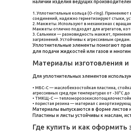
наличии изделия ведущих производителей
Уплотнительные кольца (O-ring). Применяют
соединений, надежно герметизируют стыки, у
Манжеты. Используют в механизмах с враща
Манжеты отлично подходят для агрегатов, ко
Сальники — разновидность манжет, применяют
загрязнений. Устойчивы к агрессивным средам.
Уплотнительные элементы помогают прави
для подачи жидкостей или газов и многим
Материалы изготовления и
Для уплотнительных элементов использу
МБС-С — маслобензостойкая пластина, стойка
агрессивных сред при температурах от -30°C до 
ТМКЩ-С — тепломорозокислотощелочестойкая 
пористая резина — материал с амортизирующ
Материалы выпускаются в форме листов и
Пластины и листы устойчивы к маслам, и
Где купить и как оформить 