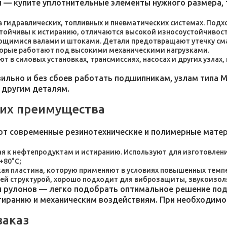
 — купите уплотнительные элементы нужного размера, 
 в гидравлических, топливных и пневматических системах. По
стойчивы к истиранию, отличаются высокой износоустойчивос
ющимися валами и штоками. Детали предотвращают утечку сма
торые работают под высокими механическими нагрузками.
 в силовых установках, трансмиссиях, насосах и других узлах
льно и без сбоев работать подшипникам, узлам типа М
 другим деталям.
 их преимущества
ют современные резинотехнические и полимерные мате
я к нефтепродуктам и истиранию. Используют для изготовления
+80°C;
пластина, которую применяют в условиях повышенных темпер
ей структурой, хорошо подходит для виброзащиты, звукоизол
 рулонов — легко подобрать оптимальное решение под 
стиранию и механическим воздействиям. При необходим
заказ