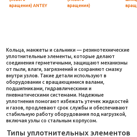
вращения) ANTEY
вращения)
вращ
Гидросила
MASTER
MAS
оригинал
Гидр
ориг
Кольца, манжеты и сальники — резинотехнические
уплотнительные элементы, которые делают
соединения герметичными, защищают механизмы
от пыли, влаги, загрязнений и сохраняют смазку
внутри узлов. Такие детали используют в
оборудовании с вращающимися валами,
подшипниками, гидравлическими и
пневматическими системами. Надежные
уплотнения помогают избежать утечек жидкостей
и газов, продлевают срок службы и обеспечивают
стабильную работу оборудования под нагрузкой,
включая узлы со стальным корпусом.
Типы уплотнительных элементов