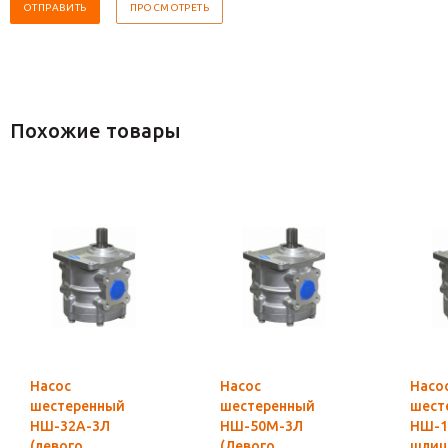
Похожие товары
Насос
Насос
Насо
шестеренный
шестеренный
шест
НШ-32А-3Л
НШ-50М-3Л
НШ-1
(левого
(Левого
шлиц