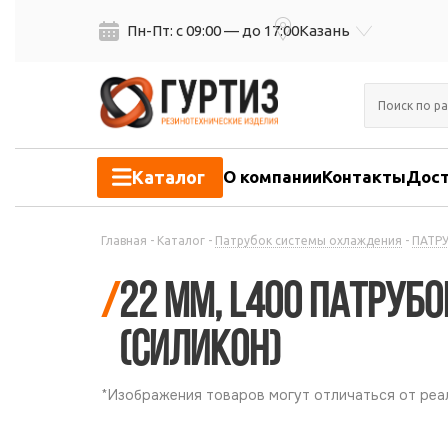
Пн-Пт: с 09:00 — до 17:00
Казань
Каталог
О компании
Контакты
Дост
Главная
-
Каталог
-
Патрубок системы охлаждения
-
ПАТРУ
/
22 мм, L400 Патру
(силикон)
*Изображения товаров могут отличаться от реал