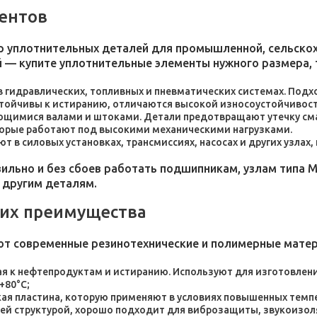
ентов
 уплотнительных деталей для промышленной, сельскохо
 — купите уплотнительные элементы нужного размера, 
 в гидравлических, топливных и пневматических системах. По
стойчивы к истиранию, отличаются высокой износоустойчивос
ющимися валами и штоками. Детали предотвращают утечку сма
торые работают под высокими механическими нагрузками.
 в силовых установках, трансмиссиях, насосах и других узлах
льно и без сбоев работать подшипникам, узлам типа М
 другим деталям.
 их преимущества
ют современные резинотехнические и полимерные мате
я к нефтепродуктам и истиранию. Используют для изготовления
+80°C;
пластина, которую применяют в условиях повышенных темпер
ей структурой, хорошо подходит для виброзащиты, звукоизол