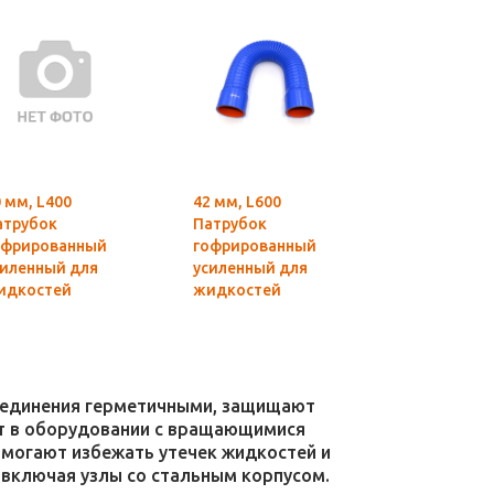
 мм, L400
42 мм, L600
30 мм, L400
атрубок
Патрубок
Патрубок
офрированный
гофрированный
гофрирова
силенный для
усиленный для
усиленный 
идкостей
жидкостей
жидкостей
силикон)
(силикон)
(силикон)
соединения герметичными, защищают
уют в оборудовании с вращающимися
омогают избежать утечек жидкостей и
 включая узлы со стальным корпусом.