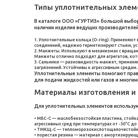
Типы уплотнительных элем
В каталоге ООО «ГУРТИЗ» большой выбор
наличии изделия ведущих производителей
Уплотнительные кольца (O-ring). Применяют
соединений, надежно герметизируют стыки, у
Манжеты. Используют в механизмах с враща
Манжеты отлично подходят для агрегатов, ко
Сальники — разновидность манжет, применяют
загрязнений. Устойчивы к агрессивным средам.
Уплотнительные элементы помогают прави
для подачи жидкостей или газов и многим
Материалы изготовления и
Для уплотнительных элементов использу
МБС-С — маслобензостойкая пластина, стойка
агрессивных сред при температурах от -30°C до 
ТМКЩ-С — тепломорозокислотощелочестойкая 
пористая резина — материал с амортизирующ