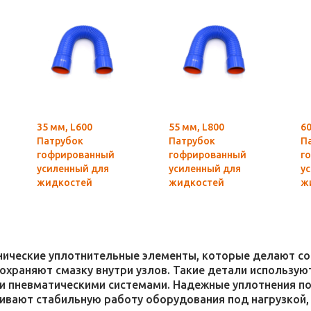
35 мм, L600
55 мм, L800
60
Патрубок
Патрубок
П
гофрированный
гофрированный
г
усиленный для
усиленный для
у
жидкостей
жидкостей
ж
(силикон)
(силикон)
(
хнические уплотнительные элементы, которые делают 
 сохраняют смазку внутри узлов. Такие детали использ
и пневматическими системами. Надежные уплотнения п
чивают стабильную работу оборудования под нагрузкой,