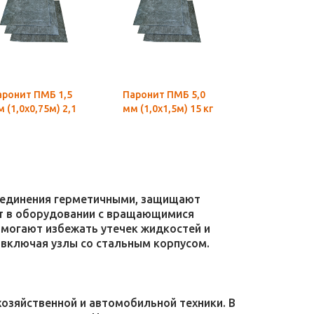
аронит ПМБ 1,5
Паронит ПМБ 5,0
Паронит ПМ
 (1,0х0,75м) 2,1
мм (1,0х1,5м) 15 кг
мм (1,0х0,7
0,83 кг
соединения герметичными, защищают
уют в оборудовании с вращающимися
омогают избежать утечек жидкостей и
 включая узлы со стальным корпусом.
зяйственной и автомобильной техники. В