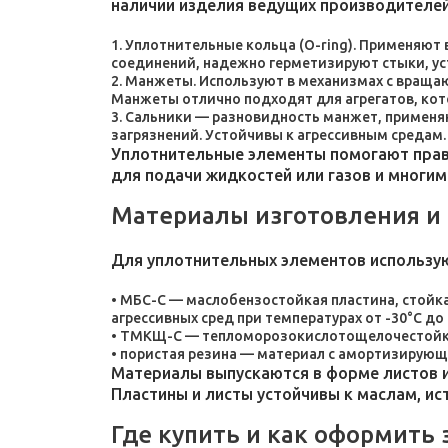
наличии изделия ведущих производителей
Уплотнительные кольца (O-ring). Применяют
соединений, надежно герметизируют стыки, у
Манжеты. Используют в механизмах с враща
Манжеты отлично подходят для агрегатов, ко
Сальники — разновидность манжет, применяют
загрязнений. Устойчивы к агрессивным средам.
Уплотнительные элементы помогают прави
для подачи жидкостей или газов и многим
Материалы изготовления и
Для уплотнительных элементов использу
МБС-С — маслобензостойкая пластина, стойка
агрессивных сред при температурах от -30°C до 
ТМКЩ-С — тепломорозокислотощелочестойкая 
пористая резина — материал с амортизирующ
Материалы выпускаются в форме листов и
Пластины и листы устойчивы к маслам, и
Где купить и как оформить 