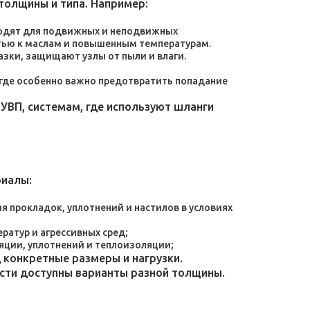
толщины и типа. Например:
дходят для подвижных и неподвижных
тью к маслам и повышенным температурам.
зки, защищают узлы от пыли и влаги.
, где особенно важно предотвратить попадание
УВП, системам, где используют шланги
риалы:
 прокладок, уплотнений и настилов в условиях
атур и агрессивных сред;
яции, уплотнений и теплоизоляции;
конкретные размеры и нагрузки.
ости доступны варианты разной толщины.