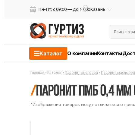
Пн-Пт: с 09:00 — до 17:00
Казань
Каталог
О компании
Контакты
Дост
Главная
-
Каталог
-
Паронит листовой
-
Паронит маслобен
/
Паронит ПМБ 0,4 мм (
*Изображения товаров могут отличаться от реал