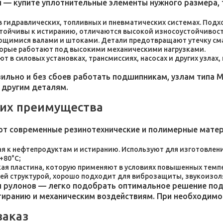
 — купите уплотнительные элементы нужного размера, 
 в гидравлических, топливных и пневматических системах. По
стойчивы к истиранию, отличаются высокой износоустойчивос
ющимися валами и штоками. Детали предотвращают утечку сма
торые работают под высокими механическими нагрузками.
 в силовых установках, трансмиссиях, насосах и других узлах
льно и без сбоев работать подшипникам, узлам типа М
 другим деталям.
 их преимущества
ют современные резинотехнические и полимерные мате
я к нефтепродуктам и истиранию. Используют для изготовления
+80°C;
пластина, которую применяют в условиях повышенных темпер
ей структурой, хорошо подходит для виброзащиты, звукоизол
 рулонов — легко подобрать оптимальное решение под 
стиранию и механическим воздействиям. При необходим
заказ